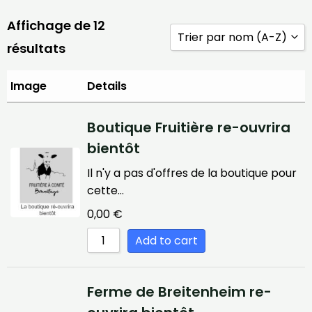
Affichage de 12
Trier par nom (A-Z)
résultats
Trier par popularité
Image
Details
Trier par prix (bas -> h
Boutique Fruitière re-ouvrira
Trier par prix (haut -> 
bientôt
Trier par nouveauté
Il n'y a pas d'offres de la boutique pour
Trier par nom (A-Z)
cette…
Trier par nom (Z-A)
0,00
€
Add to cart
Ferme de Breitenheim re-